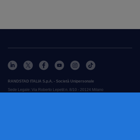
RANDSTAD ITALIA S.p.A. - Società Unipersonale
Sede Legale: Via Roberto Lepetit n. 8/10 - 20124 Milano
Iscr. Registro Imprese di Milano, Monza Brianza, Lodi e Codice Fiscale n.
12730090151 - N. REA MI-1581244
Partita IVA: Randstad Gruppo IVA n. 10538750968
Cap. Soc. € 27.110.320,00 i.v. - Direzione e Coordinamento Randstad
N.V.
Aut. Min. e iscr. Albo Agenzie per il Lavoro n° 1102-SG del 26/11/2004