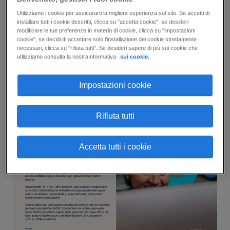
diventando sempre più potenti e le potenziali
Utilizziamo i cookie per assicurarti la migliore esperienza sul sito. Se accetti di
conseguenze di un uso improprio rischiano di
installare tutti i cookie descritti, clicca su "accetta cookie"; se desideri
modificare le tue preferenze in materia di cookie, clicca su "impostazioni
essere sempre più gravi.
cookie"; se decidi di accettare solo l'installazione dei cookie strettamente
necessari, clicca su "rifiuta tutti". Se desideri sapere di più sui cookie che
utilizziamo consulta la nostraInformativa
sui cookie.
Per questo motivo, è importante assicurarsi che
la propria azienda utilizz
i l'AI in modo
Impostazioni cookie
responsabile. Ecco una guida per indirizzare gli
sforzi in tale senso.
Rifiuta tutti
Accetta tutti i cookie