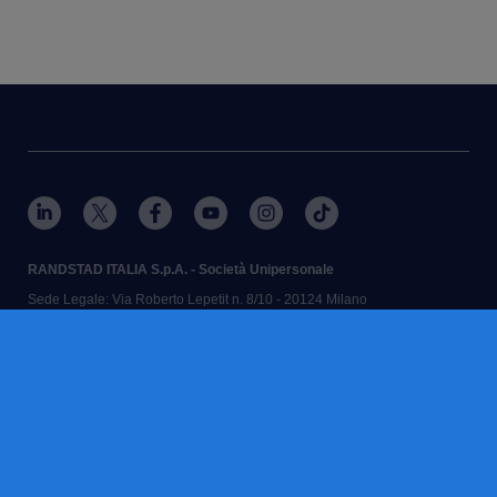
RANDSTAD ITALIA S.p.A. - Società Unipersonale
Sede Legale: Via Roberto Lepetit n. 8/10 - 20124 Milano
Iscr. Registro Imprese di Milano, Monza Brianza, Lodi e Codice Fiscale n.
12730090151 - N. REA MI-1581244
Partita IVA: Randstad Gruppo IVA n. 10538750968
Cap. Soc. € 27.110.320,00 i.v. - Direzione e Coordinamento Randstad
N.V.
Aut. Min. e iscr. Albo Agenzie per il Lavoro n° 1102-SG del 26/11/2004
RANDSTAD,
, HUMAN FORWARD and SHAPING THE WORLD OF