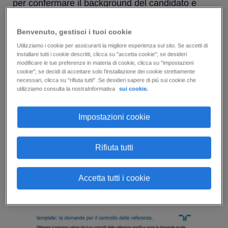
per confermare il background del candidato e
ottenere un quadro completo prima di fare
Benvenuto, gestisci i tuoi cookie
un'offerta di lavoro.
Utilizziamo i cookie per assicurarti la migliore esperienza sul sito. Se accetti di
installare tutti i cookie descritti, clicca su "accetta cookie"; se desideri
Tuttavia, per trarne il massimo valore, è
modificare le tue preferenze in materia di cookie, clicca su "impostazioni
necessario porre le domande giuste. Con il nostro
cookie"; se decidi di accettare solo l'installazione dei cookie strettamente
necessari, clicca su "rifiuta tutti". Se desideri sapere di più sui cookie che
template di domande per il reference checking,
utilizziamo consulta la nostraInformativa
sui cookie.
puoi prepararti in modo veloce e senza ostacoli.
Impostazioni cookie
È in formato Word: ti basterà tenerlo aperto
durante la prossima verifica delle referenze per
Rifiuta tutti
avere a disposizione tutti gli spunti necessari per
porre domande approfondite e prendere appunti.
Accetta tutti i cookie