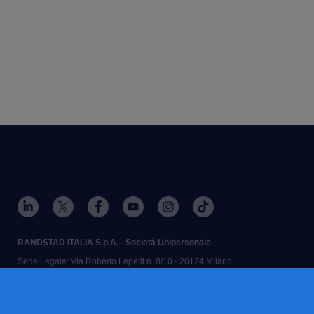
RANDSTAD ITALIA S.p.A. - Società Unipersonale
Sede Legale: Via Roberto Lepetit n. 8/10 - 20124 Milano
Iscr. Registro Imprese di Milano, Monza Brianza, Lodi e Codice Fiscale n.
12730090151 - N. REA MI-1581244