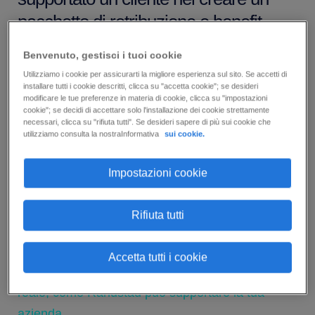
pacchetto di retribuzione e benefit
ottimale.
Benvenuto, gestisci i tuoi cookie
Utilizziamo i cookie per assicurarti la migliore esperienza sul sito. Se accetti di
L'attuale mercato del lavoro altamente dinamico,
installare tutti i cookie descritti, clicca su "accetta cookie"; se desideri
modificare le tue preferenze in materia di cookie, clicca su "impostazioni
unito alle crescenti preoccupazioni per l'inflazione
cookie"; se decidi di accettare solo l'installazione dei cookie strettamente
e alle richieste dei lavoratori, sta generando una
necessari, clicca su "rifiuta tutti". Se desideri sapere di più sui cookie che
utilizziamo consulta la nostraInformativa
sui cookie.
richiesta di stipendi maggiormente competitivi.
Impostazioni cookie
In qualità di esperti nel settore siamo in grado di
fornire analisi, dati e approfondimenti per creare il
Rifiuta tutti
pacchetto ottimale di retribuzione e benefit.
Accetta tutti i cookie
Scarica il case study per scoprire, da un esempio
reale, come Randstad può supportare la tua
azienda.